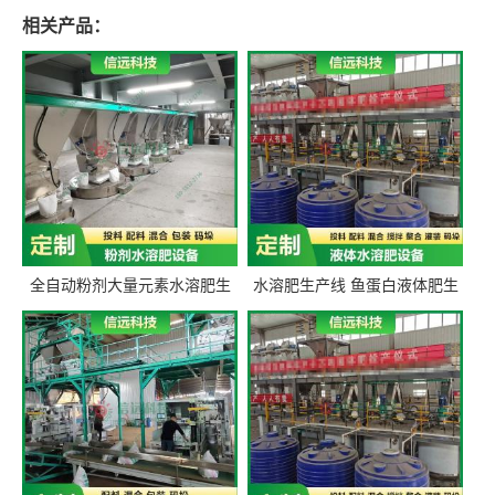
相关产品：
全自动粉剂大量元素水溶肥生
水溶肥生产线 鱼蛋白液体肥生
产设备 信远科技肥料生产设备
产设备 氨基酸液态肥全套设备
源头厂家