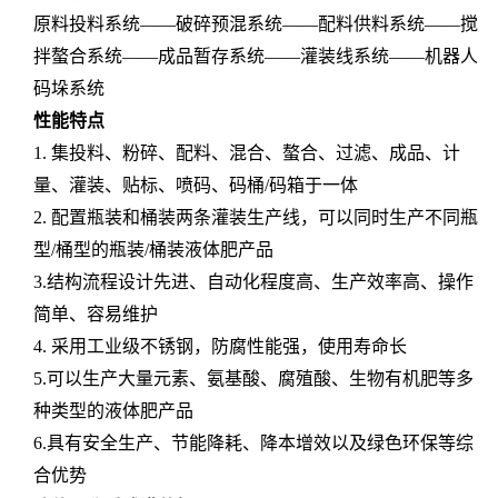
原料投料系统
——破碎预混系统——配料供料系统——搅
拌螯合系统——成品暂存系统
——灌装线系统——机器人
码垛系统
性能特点
1.
集投料、粉碎、配料、混合、螯合、过滤、成品、计
量、灌装、贴标、喷码、码桶
/
码箱于一体
2.
配置瓶装和桶装两条灌装生产线，可以同时生产不同瓶
型
/
桶型的瓶装
/
桶装液体肥产品
3.
结构流程设计先进、自动化程度高、生产效率高、操作
简单、容易维护
4.
采用工业级不锈钢，防腐性能强，使用寿命长
5.
可以生产大量元素、氨基酸、腐殖酸、生物有机肥等多
种类型的液体肥产品
6.
具有安全生产、节能降耗、降本增效以及绿色环保等综
合优势