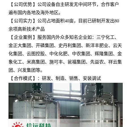
【
公司优势
】
公司设备
自主研发无中间环节，
合作客户
遍布国内各地及海外地区。
【
公司实力
】
公司占地面积40
亩，
目前已研制开发出
80
余项高新技术产品
【
企业案例
】服务国内外众多知名企业如：
三宁化工、
金正大集团、开磷集团、史丹利集团、新洋丰肥业、云天
化集团、云图控股、中化化肥、中农集团、辉隆集团、金
象化工、米高集团、施可丰、瓮福集团、先益农、祥云集
团、兴发集团等。
【
合作模式
】：
研发、制造、销售、安装调试