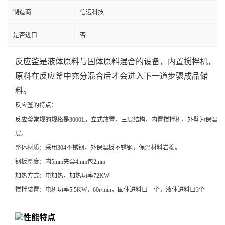
制造商
信远科技
是否进口
否
反应釜是液体原料与固体原料混合的设备，内置搅拌机，
原料在反应釜中充分混合后才会进入下一道步骤成品储
料。
反应釜的特点：
反应釜常规的规格是3000L，立式放置，三层结构，内置搅拌机，外壁为保温
层。
整体材质：采用304不锈钢，外保温板不锈钢，保温材料岩棉。
钢板厚度：内5mm夹套4mm包2mm
加热方式：电加热，加热功率72KW
搅拌装置：电机功率5.5KW，60r/min，固体进料口一个，液体进料口3个
性能特点