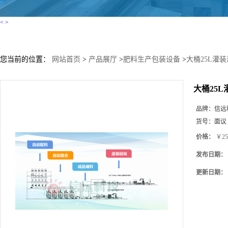
<
>
您当前的位置：
网站首页
>
产品展厅
>
肥料生产包装设备
>
大桶25L灌
大桶25
品牌：
信远
货号：
面议
价格：
￥25
发布日期：
更新日期：