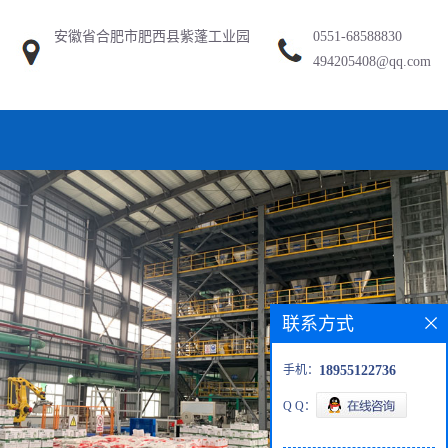
安徽省合肥市肥西县紫蓬工业园
0551-68588830
494205408@qq.com
联系方式
手机：
18955122736
Q Q：