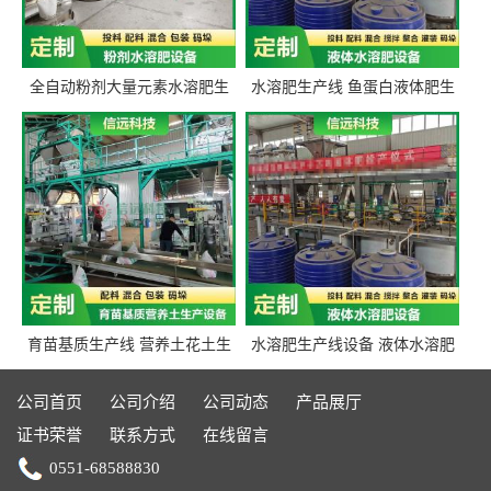
全自动粉剂大量元素水溶肥生
水溶肥生产线 鱼蛋白液体肥生
产设备 信远科技肥料生产设备
产设备 氨基酸液态肥全套设备
源头厂家
育苗基质生产线 营养土花土生
水溶肥生产线设备 液体水溶肥
产线 有机肥生产线设备
生产线 桶装液体水溶肥生产线
设备
公司首页
公司介绍
公司动态
产品展厅
证书荣誉
联系方式
在线留言
0551-68588830