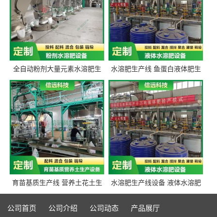
全自动粉剂大量元素水溶肥生
水溶肥生产线 鱼蛋白液体肥生
产设备 信远科技肥料生产设备
产设备 氨基酸液态肥全套设备
源头厂家
育苗基质生产线 营养土花土生
水溶肥生产线设备 液体水溶肥
产线 有机肥生产线设备
生产线 桶装液体水溶肥生产线
设备
公司首页
公司介绍
公司动态
产品展厅