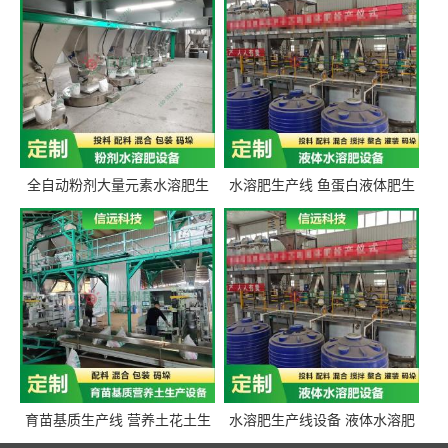
全自动粉剂大量元素水溶肥生
水溶肥生产线 鱼蛋白液体肥生
产设备 信远科技肥料生产设备
产设备 氨基酸液态肥全套设备
源头厂家
育苗基质生产线 营养土花土生
水溶肥生产线设备 液体水溶肥
产线 有机肥生产线设备
生产线 桶装液体水溶肥生产线