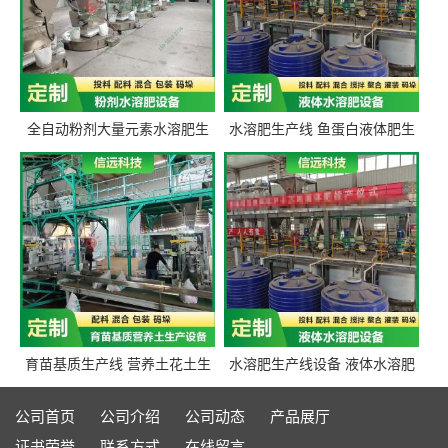
全自动粉剂大量元素水溶肥生
水溶肥生产线 鱼蛋白液体肥生
产设备 信远科技肥料生产设备
产设备 氨基酸液态肥全套设备
源头厂家
育苗基质生产线 营养土花土生
水溶肥生产线设备 液体水溶肥
产线 有机肥生产线设备
生产线 桶装液体水溶肥生产线
设备
公司首页
公司介绍
公司动态
产品展厅
证书荣誉
联系方式
在线留言