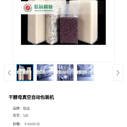
干酵母真空自动包装机
品牌：
信远
货号：
520
价格：
￥80000/台