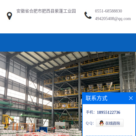
安徽省合肥市肥西县紫蓬工业园
0551-68588830
494205408@qq.com
联系方式
手机：
18955122736
Q Q：