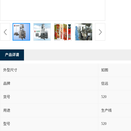
产品详请
外型尺寸
如图
品牌
信远
520
货号
用途
生产线
520
型号