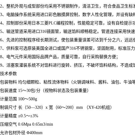
2、整机外观与成型部份均采用不锈钢制作，清洁卫生，符合食品卫生标
3、电脑操作系统采用进口彩色触摸屏控制，数字人性化管理，并设有缺
4、控制部份采用日本三菱PLC编程控制，性能稳定可靠，设有自检提示
5、输送管道采用进口316镜面管，输送馅料顺畅稳定。管道连接采用快
6、先进的控制程序经长期测试，使包装重量误差可达到千分之六，远远
7、供料泵可选原装美国全进口或国产316不锈钢泵，坚固耐用，标准压
8、电气元件采用国际品牌产品，质量可靠，自行采购替换方便；
9、活塞泵灌装系统不对馅料进行旋转、挤压，不破坏馅料结构，不造成
技术参数
包装物料 均匀细颗粒、粘性流体物料（火锅调味料、酱料、油包、牛油
包装速度 15～30包/分（视物料状态及包装重量）
计量范围 100～500g
制袋尺寸 长（50—320）x 宽（60～200）mm （XY-420机组）
计量精度 ±0.5～±3%
压缩空气 0.6Mpa 0.65m3/min
允许包材外径 Φ400mm