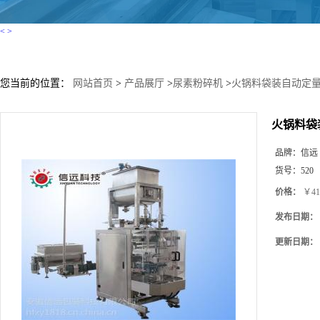
<
>
您当前的位置：
网站首页
>
产品展厅
>
尿素粉碎机
>
火锅料袋装自动定
火锅料袋
品牌：
信远
货号：
520
价格：
￥41
发布日期：
更新日期：