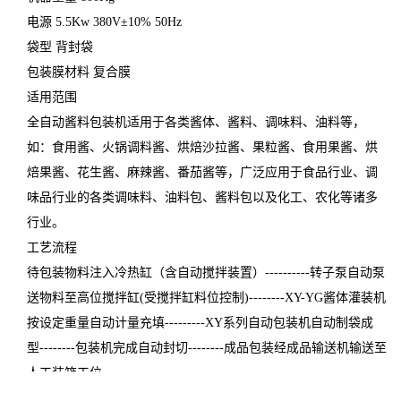
电源 5.5Kw 380V±10% 50Hz
袋型 背封袋
包装膜材料 复合膜
适用范围
全自动酱料包装机适用于各类酱体、酱料、调味料、油料等，
如：食用酱、火锅调料酱、烘焙沙拉酱、果粒酱、食用果酱、烘
焙果酱、花生酱、麻辣酱、番茄酱等，广泛应用于食品行业、调
味品行业的各类调味料、油料包、酱料包以及化工、农化等诸多
行业。
工艺流程
待包装物料注入冷热缸（含自动搅拌装置）----------转子泵自动泵
送物料至高位搅拌缸(受搅拌缸料位控制)--------XY-YG酱体灌装机
按设定重量自动计量充填---------XY系列自动包装机自动制袋成
型--------包装机完成自动封切--------成品包装经成品输送机输送至
人工装箱工位