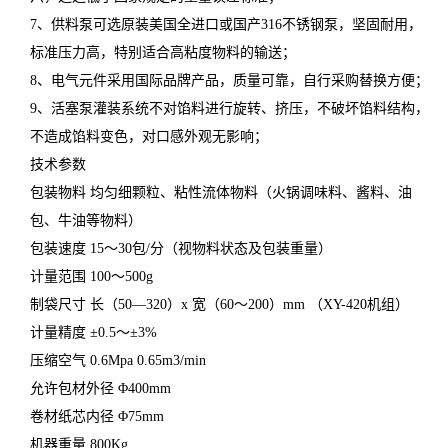
7、供料泵可选原装美国全进口或国产316不锈钢泵，坚固耐用，
标准压力高，特别适合高粘度物料的输送；
8、电气元件采用国际品牌产品，质量可靠，自行采购替换方便；
9、活塞泵灌装系统不对馅料进行旋转、挤压，不破坏馅料结构，
不造成馅料变色，对口感外观无影响；
技术参数
包装物料 均匀细颗粒、粘性流体物料（火锅调味料、酱料、油
包、牛油等物料）
包装速度 15～30包/分（视物料状态及包装重量）
计量范围 100～500g
制袋尺寸 长（50—320）x 宽（60～200）mm （XY-420机组）
计量精度 ±0.5～±3%
压缩空气 0.6Mpa 0.65m3/min
允许包材外径 Φ400mm
卷材纸芯内径 Φ75mm
机器重量 800Kg