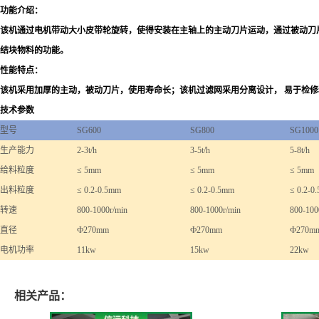
功能介绍：
该机通过电机带动大小皮带轮旋转，使得安装在主轴上的主动刀片运动，通过被动刀
结块物料的功能。
性能特点：
该机采用加厚的主动，被动刀片，使用寿命长；该机过滤网采用分离设计， 易于检
技术参数
型号
SG600
SG800
SG1000
生产能力
2-3t/h
3-5t/h
5-8t/h
给料粒度
≤ 5mm
≤ 5mm
≤ 5mm
出料粒度
≤ 0.2-0.5mm
≤ 0.2-0.5mm
≤ 0.2-0
转速
800-1000r/min
800-1000r/min
800-100
直径
Ф270mm
Ф270mm
Ф270m
电机功率
11kw
15kw
22kw
相关产品：