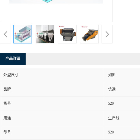
产品详请
外型尺寸
如图
品牌
信远
520
货号
用途
生产线
520
型号