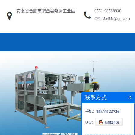
安徽省合肥市肥西县紫蓬工业园
0551-68588830
494205408@qq.com
联系方式
手机：
18955122736
Q Q：