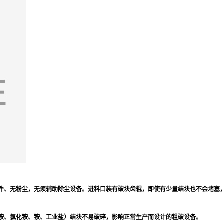
件、无粉尘，无须辅助除尘设备。进料口装有破块齿辊，即使有少量结块也不会堵塞
铵、氯化铵、铵、工业盐）结块不易破碎，影响正常生产而设计的粗破设备。