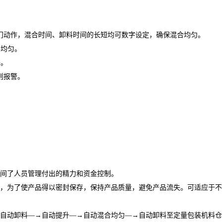
门动作，混合时间、卸料时间的长短均可数字设定，确保混合均匀。
拌均匀。
净。
则报警。
解间了人员管理付出的精力和资金控制。
，为了使产品得以密封保存，保持产品质量，避免产品流失。可适应于不
自动卸料―→自动提升―→自动混合均匀―→自动卸料至定量包装机料仓