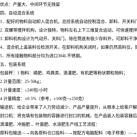
优点：产量大、中间环节无残留
四、自动混合系统
1．配好的物料自动卸入混合机，总控系统自动控制混合、卸料、开关料
2. 双螺带搅拌机构，设计独特，物料左右上下三维复合运动，可快速搅
3. 卸料机构设计为气动开、关料门，除在筒底有极少存料外，可卸料干
4．混合机上盖装料位检测开关，在卸料机构关闭时，如果仍然高料位，
5．所有接触物料部分均为进口304L不锈钢。
五、包装系统
包装秤：1.物料：磷肥、鸡粪类、滴灌肥、有机肥等粉状颗粒物料；
2.计量范围：25-50kg；
3.计量速度：≥240包/小时
4.计量精度：±0.5%（参考，±100克~±250克）
输送机：给企业带来了人力劳动减少、产品产量提升，从根本上给客户
封口机：将充填有包装物的容器进行封口的机械，在产品装入包装容器后
滴灌肥、冲施肥 、叶面肥、水溶肥生产线工艺流程：
原料包输送―→向各原料仓口投料―→按配方电脑配料（电子称重）―→