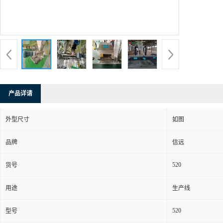
产品详请
外型尺寸
如图
品牌
信远
520
货号
用途
生产线
520
型号