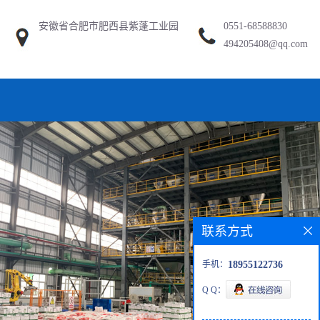
安徽省合肥市肥西县紫蓬工业园
0551-68588830
494205408@qq.com
联系方式
手机：
18955122736
Q Q：