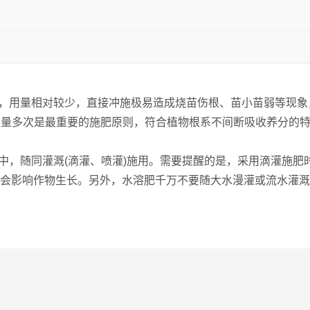
高，用量相对较少，直接冲施极易造成烧苗伤根、苗小苗弱等现
，少量多次是最重要的施肥原则，符合植物根系不间断吸收养分的
水中，随同灌溉(滴灌、喷灌)施用。需要提醒的是，采用滴灌施
会影响作物生长。另外，水溶肥千万不要随大水漫灌或流水灌溉