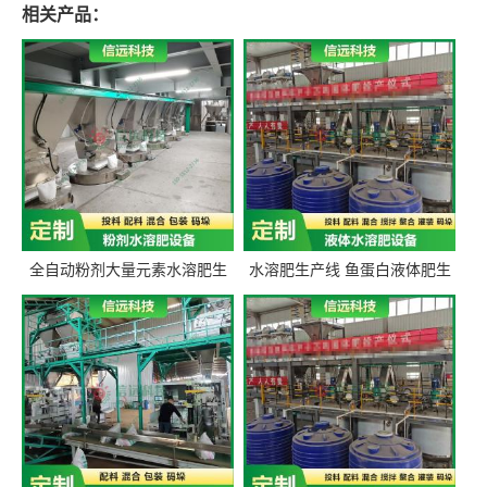
相关产品：
全自动粉剂大量元素水溶肥生
水溶肥生产线 鱼蛋白液体肥生
产设备 信远科技肥料生产设备
产设备 氨基酸液态肥全套设备
源头厂家