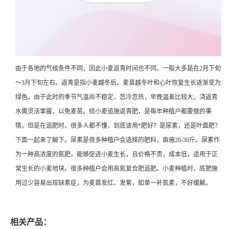
由于各地的气候条件不同，因此小麦返青时间也不同。一般大多是在2月下旬
～3月下旬左右。返青是指小麦越冬后，麦苗越冬叶和心叶恢复生长逐渐变为
绿色。由于此时的季节气温尚不稳定，忽冷忽热，早晚温差比较大，浇返青
水需灵活掌握，以免麦苗。给小麦追施返青肥，是每年种植户都要做的事
情，但是在追肥时，很多人都不懂，到底该用*肥好？是尿素，还是叶面肥？
下面一起来了解下。尿素是很多种植户会选择的肥料，亩施20-30斤。尿素作
为一种高浓度的氮肥，能够促进小麦生长，且价格不贵，成本低，适用于正
常生长的小麦地块。很多种植户会用高氮复合肥追肥。小麦种植时，底肥施
用过少容易出现缺素症，为麦苗发红、发紫，如单一补氮素，不好缓解。
相关产品：