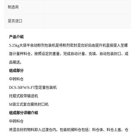
制造商
是否进口
产品介绍
5-25kg大袋半自动粉剂包装机是将粉剂密封混合好后由提升机直接提入至螺
旋计量秤料仓，按照设定的重量，完成自动计量、充填、自动包装封口、成
品输送。
组成部分
中转料仓
DCS-50FW/S-FT型定量包装机
托辊式胶带输送机
M袋立式复合膜热封口机
组成部分详细介绍
中转料仓
将混合好的物料卸入过渡仓内。包装机储料仓包括：料仓体、料仓上盖、仓