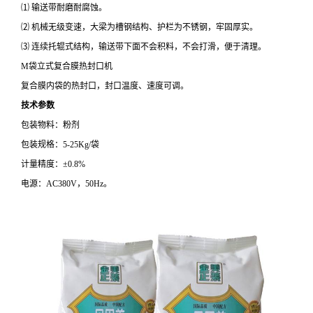
⑴ 输送带耐磨耐腐蚀。
⑵ 机械无级变速，大梁为槽钢结构、护栏为不锈钢，牢固厚实。
⑶ 连续托辊式结构，输送带下面不会积料，不会打滑，便于清理。
M袋立式复合膜热封口机
复合膜内袋的热封口，封口温度、速度可调。
技术参数
包装物料：粉剂
包装规格：5-25Kg/袋
计量精度：±0.8%
电源：AC380V，50Hz。