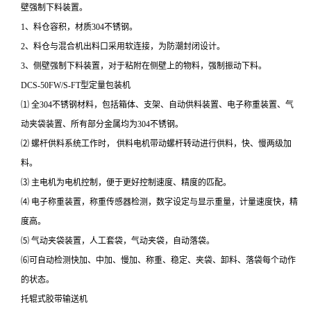
壁强制下料装置。
1、料仓容积，材质304不锈钢。
2、料仓与混合机出料口采用软连接，为防潮封闭设计。
3、侧壁强制下料装置，对于粘附在侧壁上的物料，强制振动下料。
DCS-50FW/S-FT型定量包装机
⑴ 全304不锈钢材料，包括箱体、支架、自动供料装置、电子称重装置、气
动夹袋装置、所有部分金属均为304不锈钢。
⑵ 螺杆供料系统工作时， 供料电机带动螺杆转动进行供料，快、慢两级加
料。
⑶ 主电机为电机控制，便于更好控制速度、精度的匹配。
⑷ 电子称重装置，称重传感器检测，数字设定与显示重量，计量速度快，精
度高。
⑸ 气动夹袋装置，人工套袋，气动夹袋，自动落袋。
⑹可自动检测快加、中加、慢加、称重、稳定、夹袋、卸料、落袋每个动作
的状态。
托辊式胶带输送机