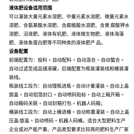
液体肥设备适用范围
可以灌装大量元素水溶肥、中量元素水溶肥、微量元素水
溶肥、含氨基酸水溶肥、含腐植酸水溶肥、含黄
腐酸钾水
溶肥、沼液肥、液体有机肥、液体微生物肥、液体海藻
肥、液体鱼蛋白肥等不同种类的液体肥产
品。
设备配置
前端配置为：投料
+
自动
配料
+
自动
混合
+
自动螯合
+
自动过滤至成品储液罐，后端
配置为瓶装灌装线和桶装灌
装线。
瓶装线工段为：自动理瓶进瓶
+
自动计量灌装
+
自动上盖
旋盖
+
自动铝箔封口
+
自动喷码贴标
+
自动上箱开箱
+
自动箱码关联
+
自动封箱打包
+
机器人码箱；
桶装线工段为：自动上桶进桶
+
自动
称重灌装
+
自动上盖
压盖
/
旋盖
+
自动喷码
+
机器人码桶。适合大型肥料生产
企业或对产能产量、产品类型要求比较高的肥料生产厂家