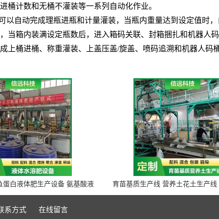
进桶计数和无桶不灌装等一系列自动化作业。
可以自动完成理瓶进瓶和计量灌装，当瓶内重量达到设定值时，
，当箱内装满设定瓶数后，进入箱码关联、封箱捆扎和机器人码
成上桶
进桶、称重灌装、上盖压盖
/
旋盖、喷码追溯和机器人码
鱼蛋白液体肥生产设备 氨基酸液
育苗基质生产线 营养土花土生产线
态肥全套设备
线设备
联系方式
在线留言