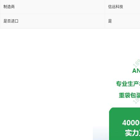
制造商
信远科技
是否进口
是