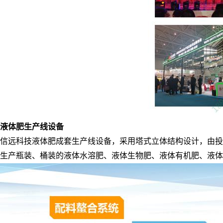
液体肥生产线设备
信远科技液体肥成套生产线设备，采用塔式立体结构设计，由投
生产瓶装、桶装的液体水溶肥、液体生物肥、液体有机肥、液体