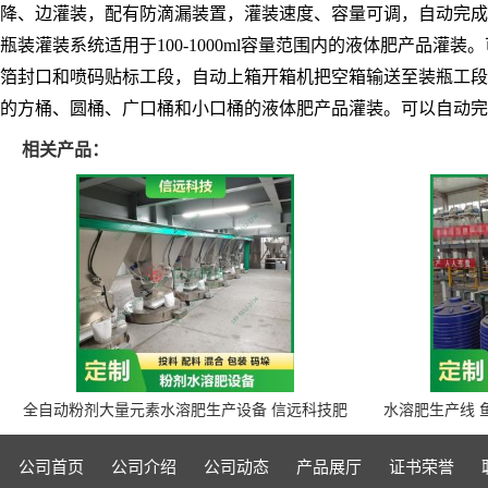
降、边灌装，配有防滴漏装置，灌装速度、容量可调，自动完成
瓶装灌装系统适用于
100-1000ml
容量范围内的液体肥产品灌装。
箔封口和喷码贴标工段，自动上箱开箱机把空箱输送至装瓶工段
的方桶、圆桶、广口桶和小口桶的液体肥产品灌装。可以自动完
相关产品：
全自动粉剂大量元素水溶肥生产设备 信远科技肥
水溶肥生产线 
料生产设备源头厂家
公司首页
公司介绍
公司动态
产品展厅
证书荣誉