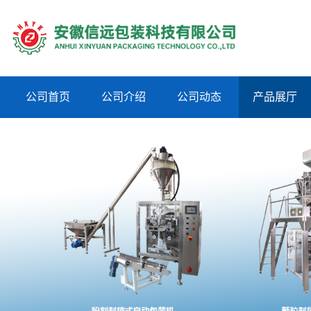
公司首页
公司介绍
公司动态
产品展厅