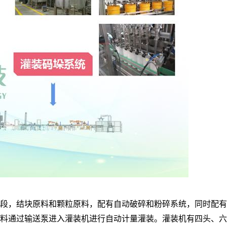
段，结块原料和颗粒原料，配有自动破碎和粉碎系统，同时配有
物料通过输送泵进入灌装机进行自动计量灌装。灌装机有四头、