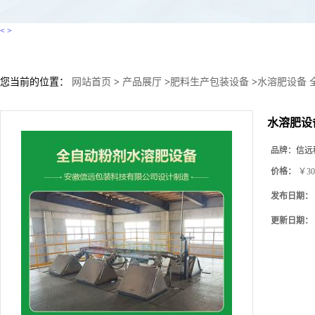
<
>
您当前的位置：
网站首页
>
产品展厅
>
肥料生产包装设备
>
水溶肥设备 
水溶肥设
品牌：
信远
价格：
￥30
发布日期：
更新日期：