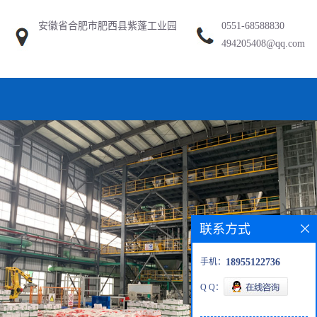
安徽省合肥市肥西县紫蓬工业园
0551-68588830
494205408@qq.com
联系方式
手机：
18955122736
Q Q：