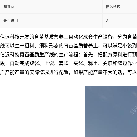
制造商
信远科技
是否进口
否
信远科技开发的育苗基质营养土自动化成套生产设备，分为
育苗
线可以生产粗料、细料形态的育苗基质营养土，可以满足小袋到
信远科技
育苗基质
生产线
的生产流程：首先，把配方原料进行预
段，自动完成取袋、上袋、套袋、夹袋、称重、充填和缝包作业
户产能产量的实际情况进行配置，如果产能产量不大的话，可以