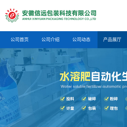
公司首页
公司介绍
公司动态
产品展厅