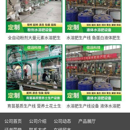
全自动粉剂大量元素水溶肥生
水溶肥生产线 鱼蛋白液体肥生
产设备 信远科技肥料生产设备
产设备 氨基酸液态肥全套设备
源头厂家
育苗基质生产线 营养土花土生
水溶肥生产线设备 液体水溶肥
产线 有机肥生产线设备
生产线 桶装液体水溶肥生产线
设备
公司首页
公司介绍
公司动态
产品展厅