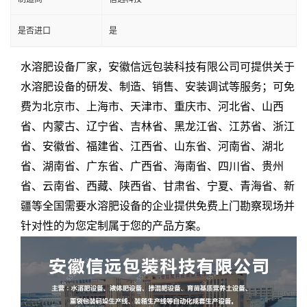
是否进口
是
水溶肥设备厂家
，
安徽信远包装科技有限公司
可提供关于
水溶肥设备
的
研发
、
制造、销售、安装调试
等服务；可免
费为
北京市、上海市、天津市、重庆市
、
河北省
、
山西
省
、
内蒙古
、
辽宁省
、
吉林省
、黑龙江省、江苏省、浙江
省、
安徽省
、福建省、江西省、
山东省
、河南省、湖北
省、湖南省、广东省、广西省、海南省、四川省、贵州
省、
云南省
、
西藏、陕西省、甘肃省、宁夏、青海省、新
疆
等
全国
需要
水溶肥设备
的企业提供免费上门勘察现场并
针对性的为您定制属于您的产品方案。