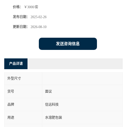
价格：
￥3000/套
发布日期：
2025-02-26
更新日期：
2026-08-10
发送咨询信息
产品详请
外型尺寸
货号
面议
品牌
信远科技
用途
水溶肥包装