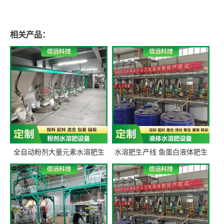
相关产品：
全自动粉剂大量元素水溶肥生
水溶肥生产线 鱼蛋白液体肥生
产设备 信远科技肥料生产设备
产设备 氨基酸液态肥全套设备
源头厂家