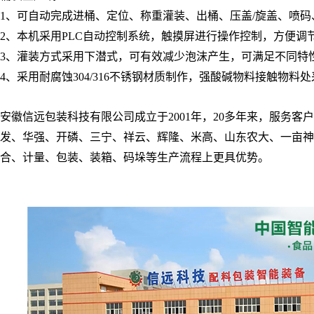
1
、可自动完成进桶、定位、称重灌装、出桶、压盖
/
旋盖、喷码
2
、本机采用
PLC
自动控制系统，触摸屏进行操作控制，方便调
3
、灌装方式采用下潜式，可有效减少泡沫产生，可满足不同特
4
、采用耐腐蚀
304/316
不锈钢材质制作，强酸碱物料接触物料处
安徽信远包装科技有限公司成立于
2001
年，
20
多年来，服务客户
发、华强、开磷、三宁、祥云、辉隆、米高、山东农大、一亩神
合、计量、包装、装箱、码垛等生产流程上更具优势。