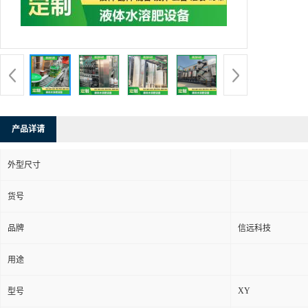
产品详请
外型尺寸
货号
品牌
信远科技
用途
XY
型号