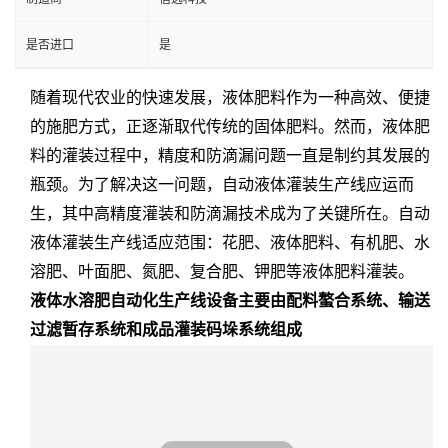
是否进口
是
随着现代农业的快速发展，液体肥料作为一种高效、便捷
的施肥方式，正逐渐取代传统的固体肥料。然而，液体肥
料的灌装过程中，精度和防滴漏问题一直是制约其发展的
瓶颈。为了解决这一问题，自动液体灌装生产线应运而
生，其中高精度灌装和防滴漏技术成为了关键所在。自动
液体灌装生产线适应范围：
花肥、液体肥料、有机肥、水
溶肥、叶面肥、氮肥、复合肥、钾肥等液体肥料灌装。
液体水溶肥自动化生产线设备主要由配料螯合系统、输送
过滤暂存系统和成品灌装码垛系统组成