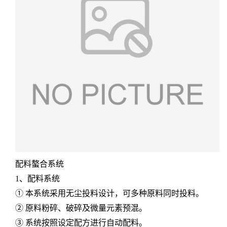
配料螯合系统
1、配料系统
① 本系统采用无尘投料设计，可多种原料同时投料。
② 原料粉碎、破碎及微量元素预混。
③ 系统按照设定配方进行自动配料。