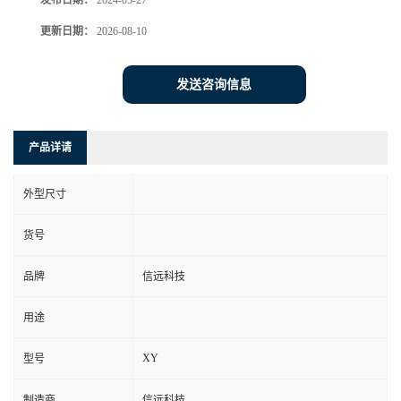
发布日期：
2024-05-27
更新日期：
2026-08-10
发送咨询信息
产品详请
外型尺寸
货号
品牌
信远科技
用途
XY
型号
制造商
信远科技