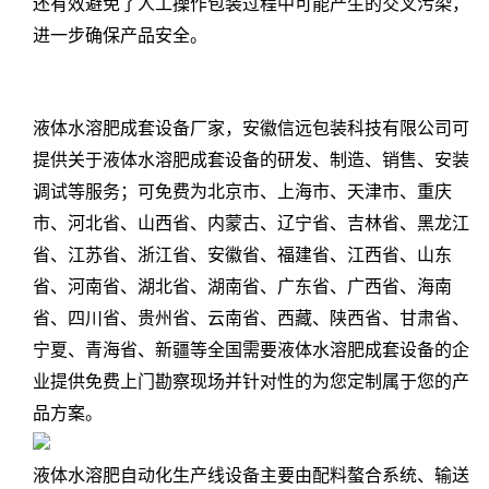
还有效避免了人工操作包装过程中可能产生的交叉污染，
进一步确保产品安全。
液体水溶肥成套设备
厂家，安徽信远包装科技有限公司可
提供关于
液体水溶肥成套设备
的研发、制造、销售、安装
调试等服务；可免费为北京市、上海市、天津市、重庆
市、河北省、山西省、内蒙古、辽宁省、吉林省、黑龙江
省、江苏省、浙江省、安徽省、福建省、江西省、山东
省、河南省、湖北省、湖南省、广东省、广西省、海南
省、四川省、贵州省、云南省、西藏、陕西省、甘肃省、
宁夏、青海省、新疆等全国需要
液体水溶肥成套设备
的企
业提供免费上门勘察现场并针对性的为您定制属于您的产
品方案。
液体水溶肥自动化生产线设备主要由配料螯合系统、输送