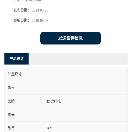
价格：
￥30000/套
发布日期：
2024-05-25
更新日期：
2026-08-07
发送咨询信息
产品详请
外型尺寸
货号
品牌
信远科技
用途
XY
型号