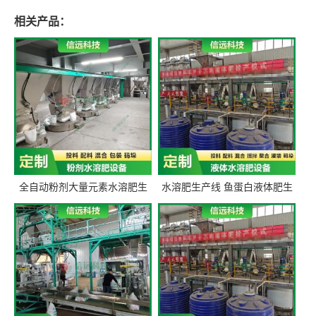
相关产品：
全自动粉剂大量元素水溶肥生
水溶肥生产线 鱼蛋白液体肥生
产设备 信远科技肥料生产设备
产设备 氨基酸液态肥全套设备
源头厂家