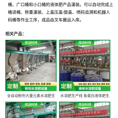
桶、广口桶和小口桶的液体肥产品灌装。可以自动完成上
桶进桶、称重灌装、上盖压盖/旋盖、喷码追溯和机器人
码桶等作业工序，成品由叉车搬运入库。
相关产品：
全自动粉剂大量元素水溶肥生
水溶肥生产线 鱼蛋白液体肥生
产设备 信远科技肥料生产设备
产设备 氨基酸液态肥全套设备
源头厂家