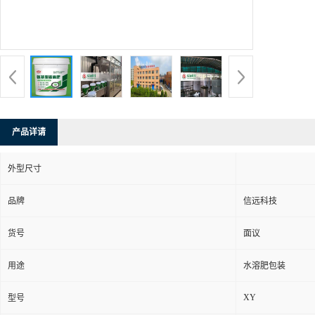
产品详请
外型尺寸
品牌
信远科技
货号
面议
用途
水溶肥包装
XY
型号