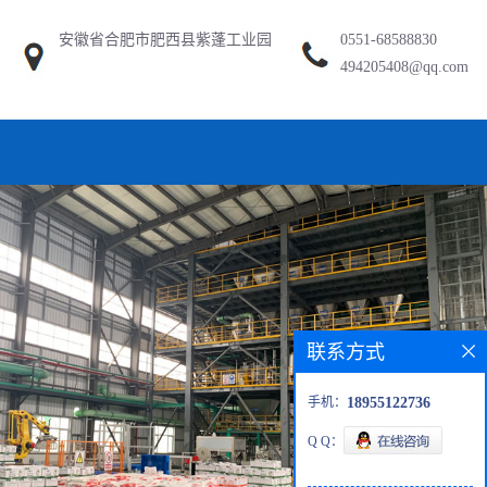
安徽省合肥市肥西县紫蓬工业园
0551-68588830
494205408@qq.com
联系方式
手机：
18955122736
Q Q：