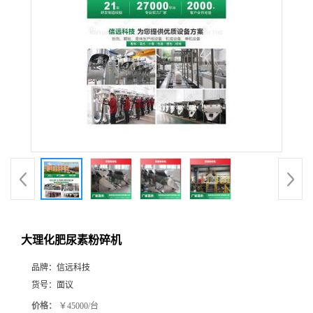
大理化肥尿素粉碎机
品牌：
信远科技
货号：
面议
价格：
￥45000/台