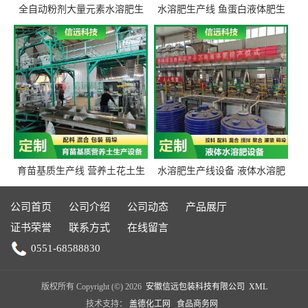
全自动粉剂大量元素水溶肥生
水溶肥生产线 鱼蛋白液体肥生
产设备 信远科技肥料生产设备
产设备 氨基酸液态肥全套设备
源头厂家
育苗基质生产线 营养土花土生
水溶肥生产线设备 液体水溶肥
产线 有机肥生产线设备
生产线 桶装液体水溶肥生产线
设备
公司首页
公司介绍
公司动态
产品展厅
证书荣誉
联系方式
在线留言
0551-68588830
版权所有 Copyright (©) 2026
安徽信远包装科技有限公司
XML
技术支持：
盖德化工网
食品商务网