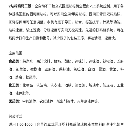
?
贴标喷码
工段：
全自动不干胶立式圆瓶贴标机全程由PLC系统控制，用于各
种规格圆瓶的圆周面贴标，可以实现全周/半周贴标、圆周正背面双标贴标，
正背标间距可任意调整。本机有瓶子导正，贴合，标签抚平，计数等功能。
贴标速度、输送速度、分瓶速度可实现无极调速。先进的打码机系统，可在
线同步打印生产日期和批号，减少瓶子的包装工序，字迹清晰，速度快。
应用范围
食品类：
纯净水、果汁饮料、鲜奶、酸奶、调味汁、调味油、辣椒油、芝麻
油、花生油、橄榄油、亚麻油、菜籽油、色拉油、白酒、露酒、黄酒、料
酒、蜂蜜、糖浆等。
化工类：
化妆品、洗洁精、洗衣液、酒精、消毒液、玻璃水、防冻液、工业
油、液体肥等。
医药类：
中药液体、农药液体、杀虫剂液体、灭草剂液体等。
包装样式
适用于50-1000ml容量的立式圆形塑料瓶或玻璃瓶液体物料的灌注包装生