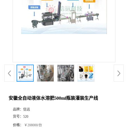
安徽全自动液体水溶肥500ml瓶装灌装生产线
品牌：
信远
货号：
520
价格：
￥208000/台