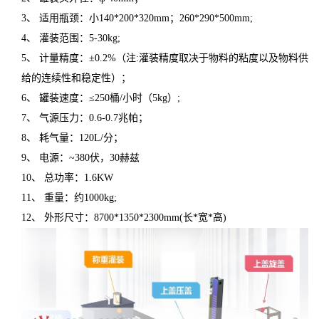
3、 适用瓶颈：小140*200*320mm；260*290*500mm;
4、 灌装范围：5-30kg;
5、 计量精度：±0.2%（注:灌装精度取决于物料的粘度以及物料供
给的连续性和稳定性）；
6、 罐装速度：≤250桶/小时（5kg）;
7、 气源压力：0.6-0.7兆帕；
8、 耗气量：120L/分；
9、 电源：~380伏，30赫兹
10、 总功率：1.6KW
11、 重量：约1000kg;
12、 外形尺寸：8700*1350*2300mm(长*宽*高)