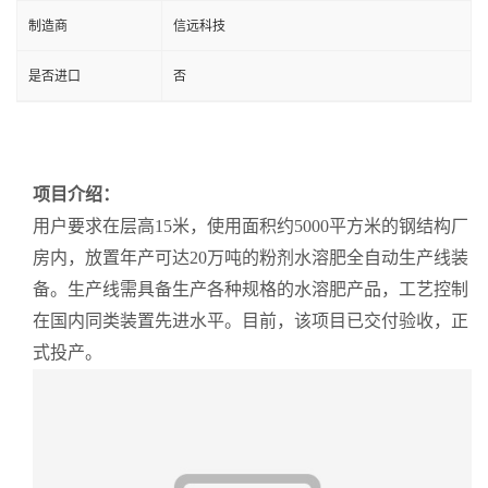
制造商
信远科技
是否进口
否
项目
介绍
：
用户要求在层高15
米，使用面积约
5000
平方米
的钢结构厂
房内，放置
年产可达
20
万吨的粉剂水溶肥全自动生产线
装
备。生产线需具备生产各种规格的水溶肥产品，
工艺控制
在
国内同类装置先进水平。
目前，该项目已交付验收，正
式投产。