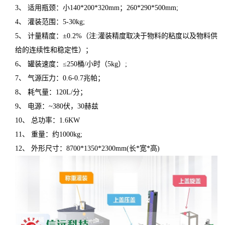
3、 适用瓶颈：小140*200*320mm；260*290*500mm;
4、 灌装范围：5-30kg;
5、 计量精度：±0.2%（注:灌装精度取决于物料的粘度以及物料供
给的连续性和稳定性）；
6、 罐装速度：≤250桶/小时（5kg）;
7、 气源压力：0.6-0.7兆帕；
8、 耗气量：120L/分；
9、 电源：~380伏，30赫兹
10、 总功率：1.6KW
11、 重量：约1000kg;
12、 外形尺寸：8700*1350*2300mm(长*宽*高)