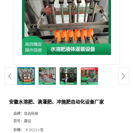
安徽水溶肥、滴灌肥、冲施肥自动化设备厂家
品牌：
信远科技
货号：
面议
价格：
￥202211/套