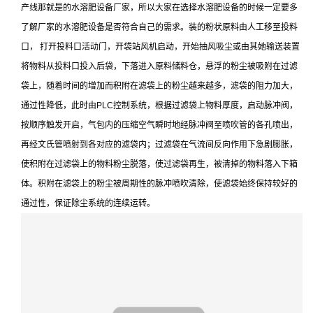
产线那就是的水溶肥设备厂家，所以大家在选择水溶肥设备的时候一定要多
了解厂家的水溶肥设备是否符合自己的需求。装的粉状原料由人工移至投料
口， 打开投料口活动门，开袋站风机启动，开始抽风吸尘或由其她输送装置
将物料从投料口投入后袋，下落进入原料储料仓，悬浮的粉尘被吸附在过滤
袋上，随着时间的增加而积附在滤袋上的粉尘越来越多，滤袋的阻力加大，
通过性降低，此时由PLC控制系统，根据过滤袋上物料厚度，启动脉冲阀，
按顺序触发开启，气包内的压缩空气瞬时地经脉冲阀至喷吹管的各孔喷出，
再经文氏管喷射到各对应的滤袋内；过滤袋在气流间反向作用下急剧膨胀，
使积附在过滤袋上的物料粉尘脱落，使过滤袋再生，被清掉的物料落入下箱
体。积附在滤袋上的粉尘被周期性的脉冲喷吹清除，使滤袋始终保持较好的
通过性，保证除尘系统的连续运转。