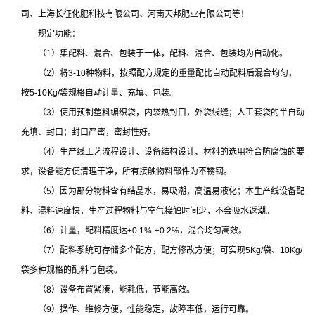
司、上海长征化肥科技有限公司、河南天邦肥业有限公司等！
规定功能：
（1）集配料、混合、包装于一体，配料、混合、包装均为自动化。
（2）将3-10种物料，按照配方规定的重量配比自动配料后混合均匀，
按5-10Kg/袋规格自动计量、充填、包装。
（3）使用预制塑料编织袋，内袋热封口，外袋线缝；人工套袋的半自动
充填、封口；封口严密，密封性好。
（4）生产线工艺流程设计、设备结构设计、材料的选用符合防腐蚀的要
求，设备能方便清理干净，所有接触物料部件为不锈钢。
（5）因为部分物料含有结晶水，易吸潮，高温易液化；本生产线设备配
料、混料速度快，生产过程物料与空气接触时间少，不会吸水返潮。
（6）计量，配料精度达±0.1%-±0.2%，混合均匀高效。
（7）配料系统可存储多个配方，配方修改方便；可实现5Kg/袋、10Kg/
袋多种规格的配料与包装。
（8）设备布置紧凑，能耗低，节能高效。
（9）操作、维修方便，性能稳定，故障率低，运行可靠。