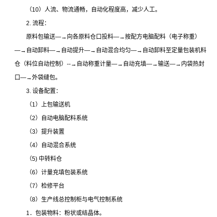
（10）人流、物流通畅，自动化程度高，减少人工。
2. 流程：
原料包输送―→向各原料仓口投料―→按配方电脑配料（电子称重）
―→自动卸料―→自动提升―→自动混合均匀―→自动卸料至定量包装机料
仓（料位自动控制）--→自动称重计量―→自动充填―→输送―→内袋热封
口―→外袋缝包。
3. 设备配置：
（1）上包输送机
（2）自动电脑配料系统
（3）提升装置
（4）自动混合系统
（5) 中转料仓
（6）计量充填包装系统
（7）检修平台
（8）生产线总控制柜与电气控制系统
1．包装物料：粉状或结晶体。