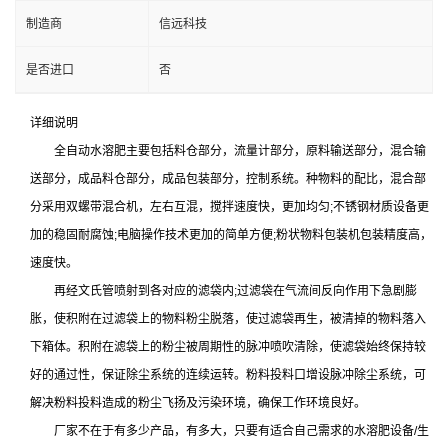
制造商
信远科技
是否进口
否
详细说明
全自动水溶肥主要包括料仓部分，流量计部分，原料输送部分，混合输
送部分，成品料仓部分，成品包装部分，控制系统。种物料的配比，混合部
分采用双螺带混合机，左右互混，搅拌速度快，更加均匀;不锈钢材质设备更
加的稳固耐腐蚀;电脑操作技术更加的简单方便;粉状物料包装机包装精度高，
速度快。
再经文氏管喷射到各对应的滤袋内;过滤袋在气流间反向作用下急剧膨
胀，使积附在过滤袋上的物料粉尘脱落，使过滤袋再生，被清掉的物料落入
下箱体。积附在滤袋上的粉尘被周期性的脉冲喷吹清除，使滤袋始终保持较
好的通过性，保证除尘系统的连续运转。粉料投料口增设脉冲除尘系统，可
解决粉料投料造成的粉尘飞扬及污染环境，确保工作环境良好。
厂家不在于有多少产品，有多大，只要有适合自己需求的水溶肥设备/生