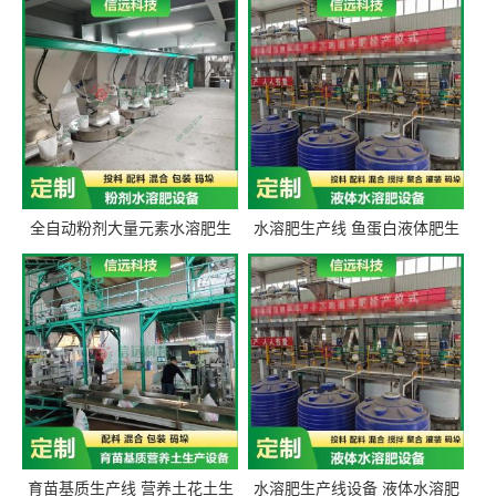
全自动粉剂大量元素水溶肥生
水溶肥生产线 鱼蛋白液体肥生
产设备 信远科技肥料生产设备
产设备 氨基酸液态肥全套设备
源头厂家
育苗基质生产线 营养土花土生
水溶肥生产线设备 液体水溶肥