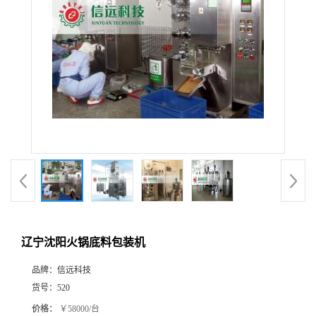
辽宁沈阳火锅底料包装机
品牌：
信远科技
货号：
520
价格：
￥58000/台