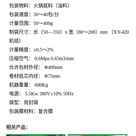
包装物料：火锅底料（油料）
包装速度：30
～
40
包
/
分
计量范围：50～400g
制袋尺寸：长（
50—350
）
x
宽（
80
～
2
00
）
mm
（
XY-
420
机组）
计量精度：
±
0.5
～
2%
压缩空气：
0.6Mpa 0.65m3/min
允许包材外径：
Φ
400mm
卷材纸芯内径：
Φ
75mm
机器重量：
600Kg
电源： 5.5Kw 380V±10% 50Hz
袋型：背封袋
包装膜材料：复合膜
相关产品：