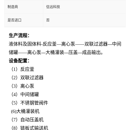
制造商
信远科技
是否进口
否
生产流程：
液体料及固体料-反应
釜
—
离心泵
——双联过滤器---中间
储罐——离心泵---大桶灌装---压盖---成品输出。
设备配置：
（1）反应
釜
（2）双联过滤器
（3）离心泵
（4）
中间储罐
（5
）不锈钢管阀件
(6)
大桶灌装机
（7）自动压盖机
（8
）链板式输送机