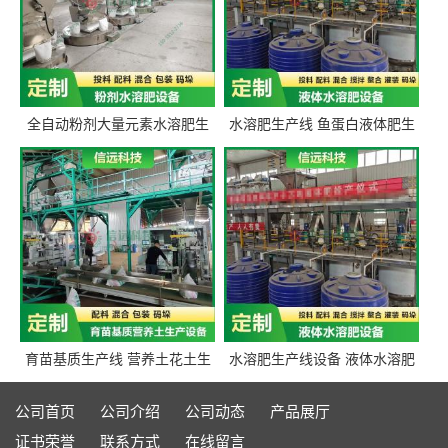
全自动粉剂大量元素水溶肥生
水溶肥生产线 鱼蛋白液体肥生
产设备 信远科技肥料生产设备
产设备 氨基酸液态肥全套设备
源头厂家
育苗基质生产线 营养土花土生
水溶肥生产线设备 液体水溶肥
产线 有机肥生产线设备
生产线 桶装液体水溶肥生产线
设备
公司首页
公司介绍
公司动态
产品展厅
证书荣誉
联系方式
在线留言