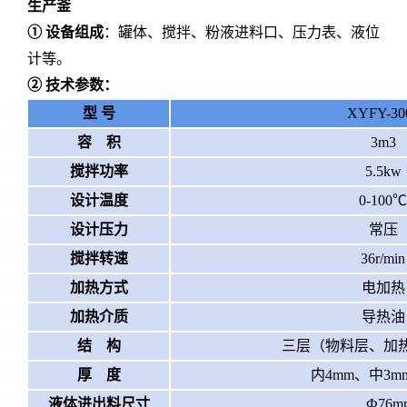
生产釜
①
设备组成
：罐体、搅拌、粉液进料口、压力表、液位
计等。
②
技术参数：
型
号
XYFY-30
容 积
3m3
搅拌功率
5
.5kw
设计温度
0-100℃
设计压力
常压
搅拌转速
36
r/min
加热方式
电
加热
加热介质
导热油
结 构
三层（物料层、加
厚 度
内
4
mm、中3m
液体进出料尺寸
Ф76m