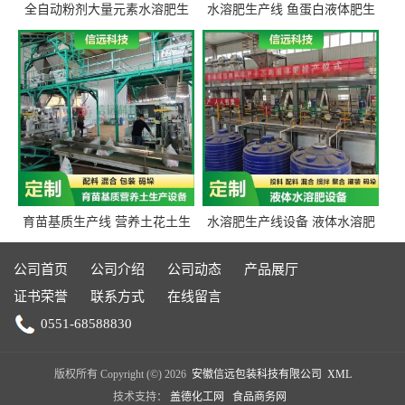
全自动粉剂大量元素水溶肥生
水溶肥生产线 鱼蛋白液体肥生
产设备 信远科技肥料生产设备
产设备 氨基酸液态肥全套设备
源头厂家
育苗基质生产线 营养土花土生
水溶肥生产线设备 液体水溶肥
产线 有机肥生产线设备
生产线 桶装液体水溶肥生产线
设备
公司首页
公司介绍
公司动态
产品展厅
证书荣誉
联系方式
在线留言
0551-68588830
版权所有 Copyright (©) 2026
安徽信远包装科技有限公司
XML
技术支持：
盖德化工网
食品商务网