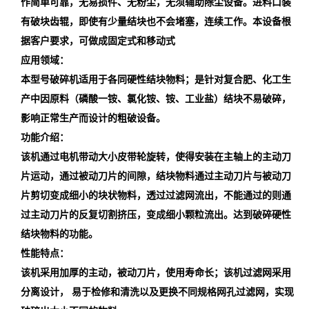
作简单可靠，无易损件、无粉尘，无须辅助除尘设备。进料口装
有破块齿辊，即使有少量结块也不会堵塞，连续工作。本设备根
据客户要求，可做成固定式和移动式
应用领域：
本型号破碎机适用于各同硬性结块物料；是针对复合肥、化工生
产中因原料（磷酸一铵、氯化铵、铵、工业盐）结块不易破碎，
影响正常生产而设计的粗破设备。
功能介绍：
该机通过电机带动大小皮带轮旋转，使得安装在主轴上的主动刀
片运动，通过被动刀片的间隙，结块物料通过主动刀片与被动刀
片剪切变成细小的块状物料，透过过滤网流出，不能通过的则通
过主动刀片的反复切割挤压，变成细小颗粒流出。达到破碎硬性
结块物料的功能。
性能特点：
该机采用加厚的主动，被动刀片，使用寿命长；该机过滤网采用
分离设计， 易于检修和清洗以及更换不同规格网孔过滤网，实现