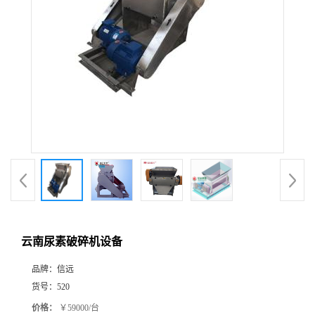
云南尿素破碎机设备
品牌：
信远
货号：
520
价格：
￥59000/台