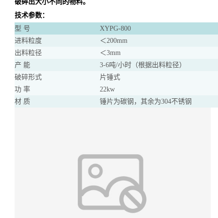
破碎出大小不同的物料。
技术参数：
型 号
XYPG-800
进料粒度
＜200mm
出料粒径
＜3mm
产 能
3-6吨/小时（根据出料粒径）
破碎形式
片锤式
功 率
22kw
材 质
锤片为碳钢，其余为304不锈钢