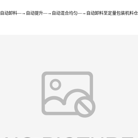
自动卸料―→自动提升―→自动混合均匀―→自动卸料至定量包装机料仓