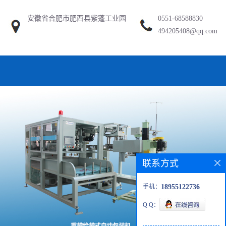
安徽省合肥市肥西县紫蓬工业园
0551-68588830
494205408@qq.com
联系方式
手机：
18955122736
Q Q：