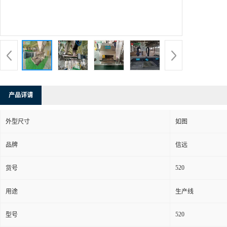
产品详请
外型尺寸
如图
品牌
信远
520
货号
用途
生产线
520
型号