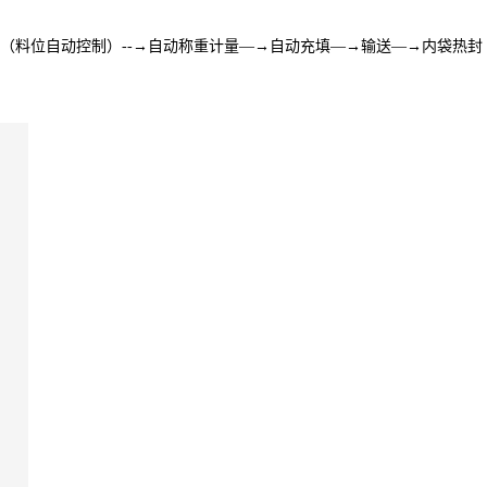
（料位自动控制）--→自动称重计量―→自动充填―→输送―→内袋热封