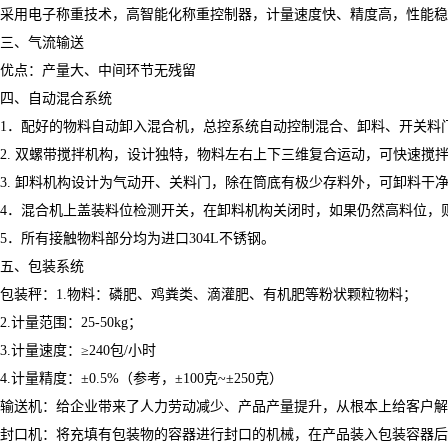
采用电子称重技术，高智能化称重控制器，计量速度快、精度高，性能稳定
三、气流输送
优点：产量大、中间环节无残留
四、自动混合系统
1．配好的物料自动卸入混合机，总控系统自动控制混合、卸料、开关料
2. 双螺带搅拌机构，设计独特，物料左右上下三维复合运动，可快速搅
3. 卸料机构设计为气动开、关料门，除在筒底有极少存料外，可卸料干
4．混合机上盖装料位检测开关，在卸料机构关闭时，如果仍然高料位，
5．所有接触物料部分均为进口304L不锈钢。
五、包装系统
包装秤：1.物料：磷肥、鸡粪类、滴灌肥、有机肥等粉状颗粒物料；
2.计量范围：25-50kg；
3.计量速度：≥240包/小时
4.计量精度：±0.5%（参考，±100克~±250克）
输送机：给企业带来了人力劳动减少、产品产量提升，从根本上给客户
封口机：将充填有包装物的容器进行封口的机械，在产品装入包装容器后