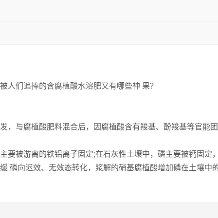
被人们追捧的含腐植酸水溶肥又有哪些神 果？
发，与腐植酸肥料混合后，因腐植酸含有羧基、酚羧基等官能团
要被游离的铁铝离子固定;在石灰性土壤中，磷主要被钙固定，结
减缓 磷向迟效、无效态转化，浆解的硝基腐植酸增加磷在土壤中