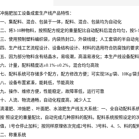
冲施肥加工设备成套生产线产品特性：
一、集配料、混合、包装于一体，配料、混合、包装均为自动化
二、将3-10种物料，按照配方规定的重量配比自动配料后混合均匀，按5-
三、使用预制塑料编织袋，内袋热封口，外袋线缝；人工套袋的半自动充
四、生产线工艺流程设计、设备结构设计、材料的选用符合防腐蚀的要求
五、因为部分物料含有结晶水，易吸潮，高温易液化；本生产线设备配料
六、计量，配料精度达±0.1%-±0.2%，混合均匀高效
七、配料系统可存储多个配方，配方修改方便；可实现5Kg/袋、10Kg/
八、设备布置紧凑，能耗低，节能高效
九、操作、维修方便，性能稳定，故障率低，运行可靠
十、人流、物流通畅，自动化程度高，减少人工
滴灌肥、冲施肥 、叶面肥、水溶肥生产线五大系统：一、全自动配料系
按 照设定的重量配比，自动完成几种原料的配料。配料系统按照设定的
值，1号仓停止加料；按同样原理依次完成2号料、3号料、4、5、料的
二、称重系统