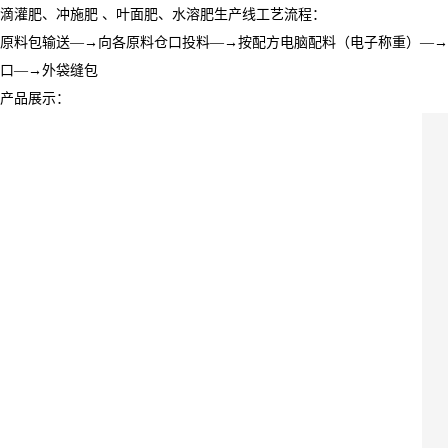
滴灌肥、冲施肥 、叶面肥、水溶肥生产线工艺流程：
原料包输送―→向各原料仓口投料―→按配方电脑配料（电子称重）―→
口―→外袋缝包
产品展示：