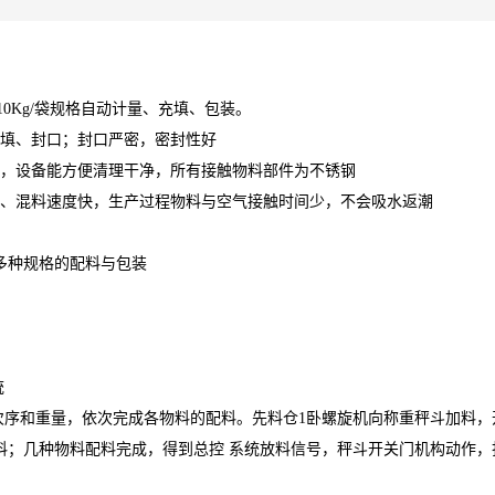
10Kg/袋规格自动计量、充填、包装。
填、封口；封口严密，密封性好
，设备能方便清理干净，所有接触物料部件为不锈钢
、混料速度快，生产过程物料与空气接触时间少，不会吸水返潮
袋多种规格的配料与包装
统
次序和重量，依次完成各物料的配料。先料仓1卧螺旋机向称重秤斗加料，
配料；几种物料配料完成，得到总控 系统放料信号，秤斗开关门机构动作