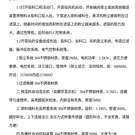
1.1打开投料口和活动门，开袋站风机启动，开始抽风吸尘或由其她输送
装置将物料从投料口投入后，下落进入原料储料仓，悬浮的粉尘被吸附在过
滤袋上，随着时间的增加而积附在滤袋上的粉尘越来越多，滤袋的阻力加
大，通过性降低，此时由PLC控制系统.，
1.2开袋站的设备组成包括：投料口、出料口、风机吸尘系统、布袋过滤
器、脉冲反吹系统、电气控制系统等。
2 除尘系统 304不锈钢材质，厚度2MM，电机功率：2.2KW，滤芯方便
更换，电控系统，法兰接口，管阀件（除尘滤芯：深圳恒邦，高：660MM，
外径：315MM内经215MM）
3 过滤格栅 304不锈钢材质
二 预混料自动混合机（双螺带混合机） 304不锈钢材质，0.5M3，双螺
带匀速搅拌，采用圆弧状机体，内部没有死角。厚度5MM
三 原料储料仓及称重系统 304不锈钢材质，容积：1.1M3，厚度3MM，
圆形料仓，上下连接法兰.含压力式秤重传感器（圆形料仓，不含死角，清理
方便）
四 卧螺杆自动给料装置 304不锈钢材质，厚度3MM。长度为2米