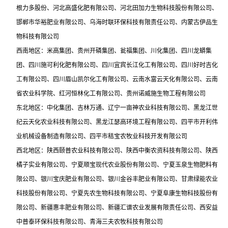
根力多股份、河北高盛化肥有限公司、河北田加力生物科技股份有限公司、
邯郸市华裕肥业有限公司、乌海时联环保科技有限责任公司、内蒙古伊品生
物科技有限公司
西南地区：米高集团、贵州开磷集团、瓮福集团、川化集团、四川龙蟒集
团、四川施可利化肥有限公司、四川宜宾长江化工有限公司、四川好时吉化
工有限公司、四川眉山凯尔化工有限公司、云南水富云天化有限公司、云南
省农业科学院、红河恒林化工有限公司、贵州诺威施生物工程有限公司
东北地区：中化集团、吉林万通、辽宁一亩神农业科技有限公司、黑龙江世
纪云天化农业科技有限公司、黑龙江瑟高环境工程有限公司、四平市开利伟
业机械设备制造有限公司、四平市秸宝农牧业科技开发有限公司
西北地区：陕西颐普农业科技有限公司、陕西中衡农资科技有限公司、陕西
橘子实业有限公司、宁夏顺宝现代农业股份有限公司、宁夏玉泉生物肥料有
限公司、银川宝庆肥业有限公司、银川金谷丰肥业有限公司、甘肃绿能农业
科技股份有限公司、宁夏先农生物科技有限公司、宁夏阜康生物科技股份有
限公司、新疆惠丰肥业有限公司、新疆汇谱农业发展有限责任公司、西安益
中普泰环保科技有限公司、青海三夫农牧科技有限公司