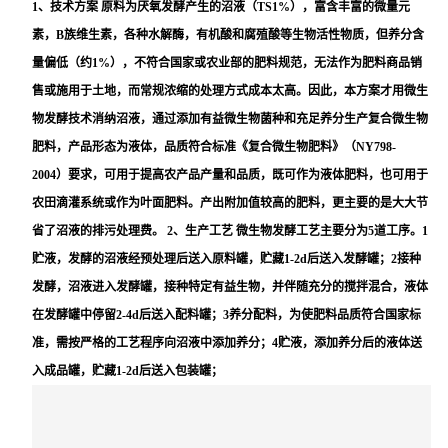
1、技术方案 原料为厌氧发酵产生的沼液（TS1%），富含丰富的微量元
素，B族维生素，各种水解酶，有机酸和腐殖酸等生物活性物质，但养分含
量偏低（约1%），不符合国家或农业部的肥料规范，无法作为肥料商品销
售或施用于土地，而常规浓缩的处理方式成本太高。因此，本方案才用微生
物发酵技术消纳沼液，通过添加有益微生物菌种和充足养分生产复合微生物
肥料，产品形态为液体，品质符合标准《复合微生物肥料》（NY798-
2004）要求，可用于提高农产品产量和品质，既可作为液体肥料，也可用于
农田滴灌系统或作为叶面肥料。产出附加值较高的肥料，更主要的是大大节
省了沼液的排污处理费。 2、生产工艺 微生物发酵工艺主要分为5道工序。1
贮液，发酵的沼液经预处理后送入原料罐，贮藏1-2d后送入发酵罐；2接种
发酵，沼液进入发酵罐，接种特定有益生物，并伴随充分的搅拌混合，液体
在发酵罐中停留2-4d后送入配料罐；3养分配料，为使肥料品质符合国家标
准，需按严格的工艺程序向沼液中添加养分；4贮液，添加养分后的液体送
入成品罐，贮藏1-2d后送入包装罐；