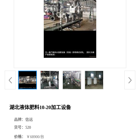
湖北液体肥料10-20加工设备
品牌：
信远
货号：
520
价格：
￥68900/台