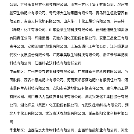
公司、世多乐青岛农业科技有限公司、山东三方化工集团有限公司、滨州市
鑫荣生物肥业有限公司、青岛海大生物集团有限公司、青岛翰生植物营养有
限公司、青岛天柱化肥有限公司、山东施可丰化工股份有限公司、芭夫特
（潍坊）化工有限公司、山东盈莱生物科技有限公司、德州创迪微生物资源
有限责任公司、辉隆集团、安徽六国化工股份有限公司、安徽三星化工有限
责任公司、安徽莱姆佳肥业有限公司、上海永通化工有限公司、江苏绿港现
代农业发展股份有限公司、江苏丰美联生物科技有限公司、浙江禾绿丰肥料
科技有限公司、江西科农沃科技有限责任公司
中南地区：广州先益农农业科技有限公司、广东唯新生物科技有限公司、芭
田股份、茂名市春霞肥业有限公司、河南安阳喜满地肥业有限责任公司、河
南黑色生态科技有限公司、安阳市喜满地肥业有限责任公司、骏化生态工程
有限公司、周口市活力晶碳农业科技有限公司、湖北兴发化工集团股份有限
公司、湖北祥云（集团）化工股份有限公司、*(武汉)生物科技有限公司、湖
北万丰化工有限公司、武汉市沃农肥业有限公司、湖南衡阳金化科技有限公
司
华北地区：山西浩之大生物科技有限公司、山西新核能肥业有限公司、河北