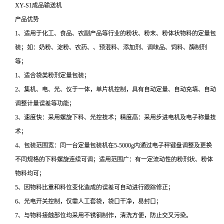
XY-S1成品输送机
产品优势
1、适用于化工、食品、农副产品等行业的粉状、粉末、粉体状物料的定量包
装；如：奶粉、淀粉、农药、、预混料、添加剂、调味品、饲料、酶制剂
等；
1、适合袋类粉剂定量包装；
2、集机、电、光、仪于一体，单片机控制，具有自动定量、自动充填、自动
调整计量误差等功能；
3、速度快：采用螺旋下料、光控技术；精度高：采用步进电机及电子称量技
术；
4、包装范围宽：同一台定量包装机在5-5000g内通过电子秤键盘调整及更换
不同规格的下料螺旋连续可调；适用范围广：有一定流动性的粉剂状、粉体
物料均可；
5、因物料比重和料位变化造成的误差可自动进行跟踪修正；
6、光电开关控制，仅需人工套袋，袋口干净，易封口；
7、与物料接触部位均采用不锈钢制作，清洗方便，防止交叉污染。