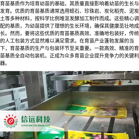
育苗基质作为培育幼苗的基础，其质量直接影响着幼苗的生长与
发育。优质的育苗基质通常选用蛭石、珍珠岩、炭化稻壳、泥炭
土等多种材料，按科学比例堆沤发酵加工制作而成。这些精心调
配的基质，为幼苗提供了理想的生长环境，确保其健康茁壮地成
长。然而，要将这些优质的育苗基质高效、准确地包装好，传统
的人工包装方式显然难以满足需求。在育苗产业蓬勃发展的当
下，育苗基质的生产与包装环节至关重要。一款高效、精准的育
苗基质全自动包装机，正成为众多育苗企业提升竞争力的关键利
器。